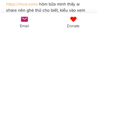
https://mcw.zone
 hôm bữa mình thấy ai 
share nên ghé thử cho biết, kiểu vào xem 
họ viết gì chứ cũng không kỳ vọng nhiều. 
Lướt vài phút thấy trang làm khá gọn, chữ dễ 
Email
Donate
đọc, các đoạn chia theo khối nên kéo xuống 
không bị rối mắt. Có đoạn họ nhắc chuyện 
dùng app thì tải sảnh nhanh hơn trình duyệt 
khoảng 20–30%, đọc qua thấy cũng đúng 
kiểu ai hay dùng điện thoại sẽ quan tâm. 
Mình cũng thích…
Show More
Like
Guest
7 days ago
https://j88.jp.net/
 mình ghé thử cho biết vì 
thấy bạn bè nhắc hoài, kiểu vào xem giao 
diện là chính. Vừa mở ra là thấy bố cục chia 
khối khá “sạch”, nhìn một lượt là đoán được 