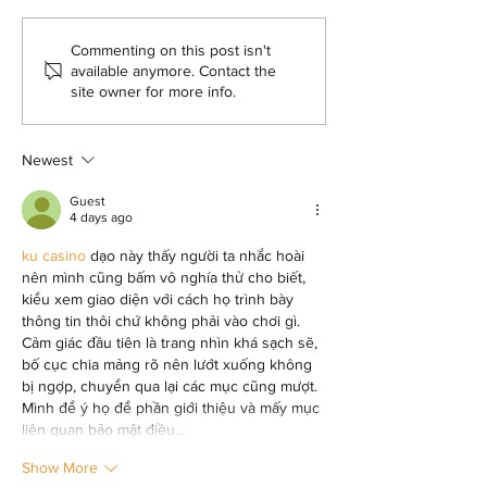
Dany is back home
Acknowledgin
Commenting on this post isn't
available anymore. Contact the
Plight of Stree
site owner for more info.
Children Eve
Newest
Guest
4 days ago
ku casino
 dạo này thấy người ta nhắc hoài 
nên mình cũng bấm vô nghía thử cho biết, 
kiểu xem giao diện với cách họ trình bày 
thông tin thôi chứ không phải vào chơi gì. 
Cảm giác đầu tiên là trang nhìn khá sạch sẽ, 
bố cục chia mảng rõ nên lướt xuống không 
bị ngợp, chuyển qua lại các mục cũng mượt. 
Mình để ý họ để phần giới thiệu và mấy mục 
liên quan bảo mật điều…
Show More