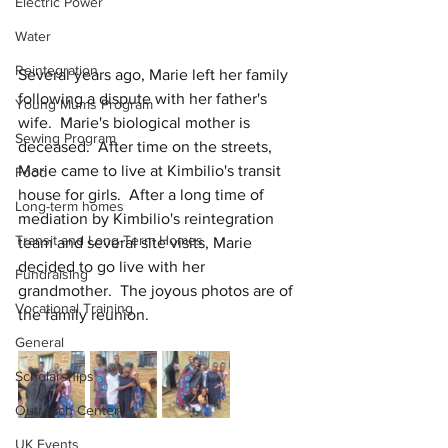
Electric Power
Water
Reintegration
Several years ago, Marie left her family 
following a dispute with her father's 
Young Mums Program
wife.  Marie's biological mother is 
Sewing Program
deceased.  After time on the streets, 
Marie came to live at Kimbilio's transit 
Food
house for girls.  After a long time of 
Long-term homes
mediation by Kimbilio's reintegration 
Transit and Long-Term Homes
team and several site visits, Marie 
decided to go live with her 
Fundraising
grandmother.  The joyous photos are of 
Vocational Training
the family reunion.
General
Scholarships
Outreach Center
UK Events