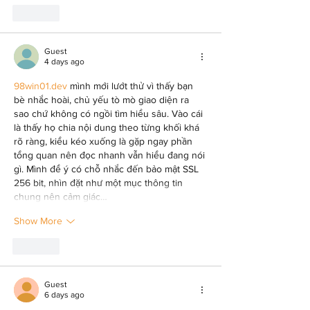
Like
Guest
4 days ago
98win01.dev
 mình mới lướt thử vì thấy bạn 
bè nhắc hoài, chủ yếu tò mò giao diện ra 
sao chứ không có ngồi tìm hiểu sâu. Vào cái 
là thấy họ chia nội dung theo từng khối khá 
rõ ràng, kiểu kéo xuống là gặp ngay phần 
tổng quan nên đọc nhanh vẫn hiểu đang nói 
gì. Mình để ý có chỗ nhắc đến bảo mật SSL 
256 bit, nhìn đặt như một mục thông tin 
chung nên cảm giác…
Show More
Like
Guest
6 days ago