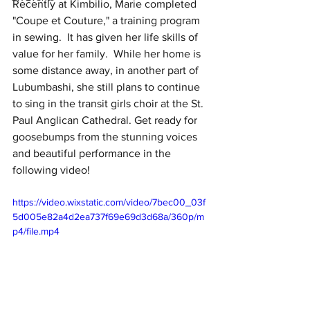
Recently at Kimbilio, Marie completed 
"Coupe et Couture," a training program 
in sewing.  It has given her life skills of 
value for her family.  While her home is 
some distance away, in another part of 
Lubumbashi, she still plans to continue 
to sing in the transit girls choir at the St. 
Paul Anglican Cathedral. Get ready for 
goosebumps from the stunning voices 
and beautiful performance in the 
following video!
https://video.wixstatic.com/video/7bec00_03f
5d005e82a4d2ea737f69e69d3d68a/360p/m
p4/file.mp4